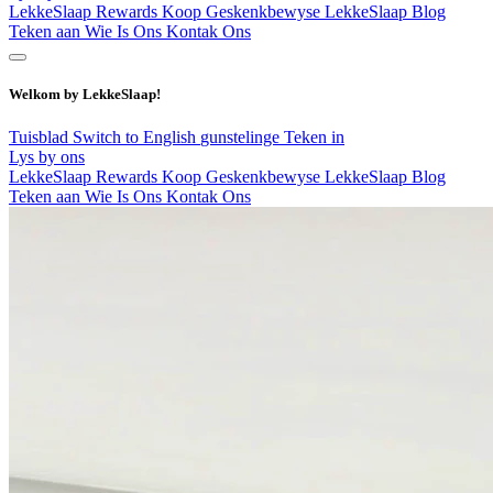
LekkeSlaap Rewards
Koop Geskenkbewyse
LekkeSlaap Blog
Teken aan
Wie Is Ons
Kontak Ons
Welkom by LekkeSlaap!
Tuisblad
Switch to English
gunstelinge
Teken in
Lys by ons
LekkeSlaap Rewards
Koop Geskenkbewyse
LekkeSlaap Blog
Teken aan
Wie Is Ons
Kontak Ons