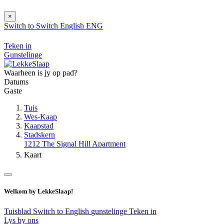
×
Switch to
Switch
English
ENG
Teken in
Gunstelinge
Waarheen is jy op pad?
Datums
Gaste
Tuis
Wes-Kaap
Kaapstad
Stadskern
1212 The Signal Hill Apartment
Kaart
Welkom by LekkeSlaap!
Tuisblad
Switch to English
gunstelinge
Teken in
Lys by ons