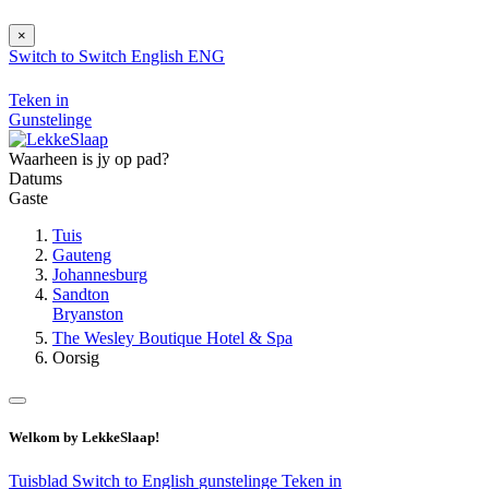
×
Switch to
Switch
English
ENG
Teken in
Gunstelinge
Waarheen is jy op pad?
Datums
Gaste
Tuis
Gauteng
Johannesburg
Sandton
Bryanston
The Wesley Boutique Hotel & Spa
Oorsig
Welkom by LekkeSlaap!
Tuisblad
Switch to English
gunstelinge
Teken in