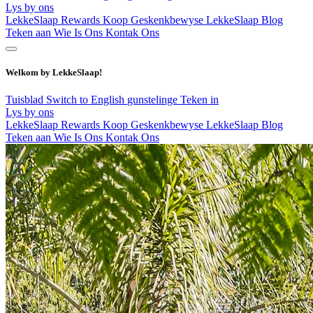
Lys by ons
LekkeSlaap Rewards
Koop Geskenkbewyse
LekkeSlaap Blog
Teken aan
Wie Is Ons
Kontak Ons
Welkom by LekkeSlaap!
Tuisblad
Switch to English
gunstelinge
Teken in
Lys by ons
LekkeSlaap Rewards
Koop Geskenkbewyse
LekkeSlaap Blog
Teken aan
Wie Is Ons
Kontak Ons