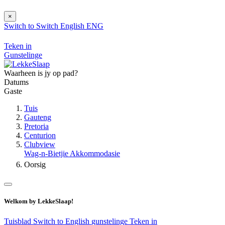
×
Switch to
Switch
English
ENG
Teken in
Gunstelinge
Waarheen is jy op pad?
Datums
Gaste
Tuis
Gauteng
Pretoria
Centurion
Clubview
Wag-n-Bietjie Akkommodasie
Oorsig
Welkom by LekkeSlaap!
Tuisblad
Switch to English
gunstelinge
Teken in