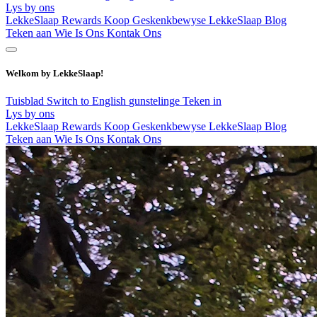
Lys by ons
LekkeSlaap Rewards
Koop Geskenkbewyse
LekkeSlaap Blog
Teken aan
Wie Is Ons
Kontak Ons
Welkom by LekkeSlaap!
Tuisblad
Switch to English
gunstelinge
Teken in
Lys by ons
LekkeSlaap Rewards
Koop Geskenkbewyse
LekkeSlaap Blog
Teken aan
Wie Is Ons
Kontak Ons