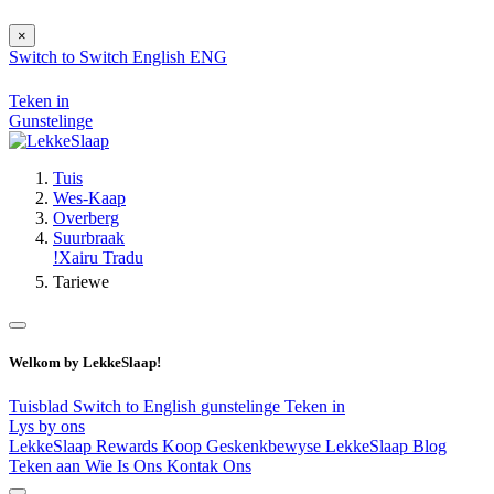
×
Switch to
Switch
English
ENG
Teken in
Gunstelinge
Tuis
Wes-Kaap
Overberg
Suurbraak
!Xairu Tradu
Tariewe
Welkom by LekkeSlaap!
Tuisblad
Switch to English
gunstelinge
Teken in
Lys by ons
LekkeSlaap Rewards
Koop Geskenkbewyse
LekkeSlaap Blog
Teken aan
Wie Is Ons
Kontak Ons