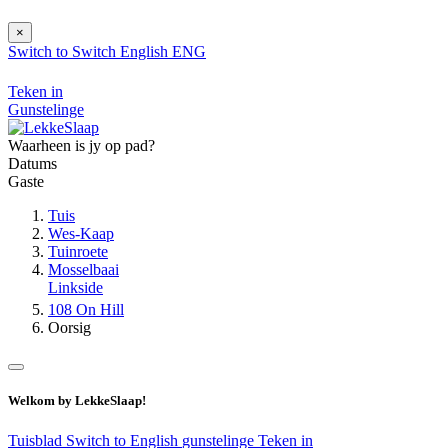
×
Switch to
Switch
English
ENG
Teken in
Gunstelinge
Waarheen is jy op pad?
Datums
Gaste
Tuis
Wes-Kaap
Tuinroete
Mosselbaai
Linkside
108 On Hill
Oorsig
Welkom by LekkeSlaap!
Tuisblad
Switch to English
gunstelinge
Teken in