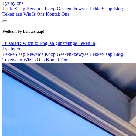
Lys by ons
LekkeSlaap Rewards
Koop Geskenkbewyse
LekkeSlaap Blog
Teken aan
Wie Is Ons
Kontak Ons
Welkom by LekkeSlaap!
Tuisblad
Switch to English
gunstelinge
Teken in
Lys by ons
LekkeSlaap Rewards
Koop Geskenkbewyse
LekkeSlaap Blog
Teken aan
Wie Is Ons
Kontak Ons