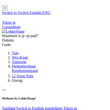
×
Switch to
Switch
English
ENG
Teken in
Gunstelinge
Waarheen is jy op pad?
Datums
Gaste
Tuis
Wes-Kaap
Tuinroete
Plettenbergbaai
Keurboomstrand
12 Dune Park
Oorsig
Welkom by LekkeSlaap!
Tuisblad
Switch to English
gunstelinge
Teken in