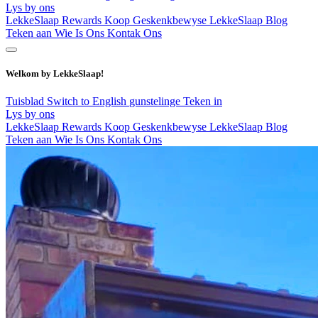
Lys by ons
LekkeSlaap Rewards
Koop Geskenkbewyse
LekkeSlaap Blog
Teken aan
Wie Is Ons
Kontak Ons
Welkom by LekkeSlaap!
Tuisblad
Switch to English
gunstelinge
Teken in
Lys by ons
LekkeSlaap Rewards
Koop Geskenkbewyse
LekkeSlaap Blog
Teken aan
Wie Is Ons
Kontak Ons