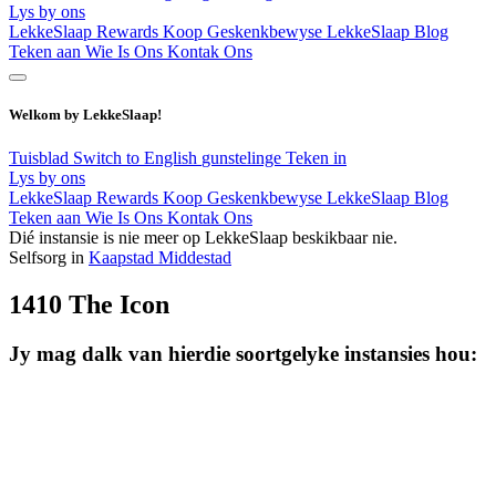
Lys by ons
LekkeSlaap Rewards
Koop Geskenkbewyse
LekkeSlaap Blog
Teken aan
Wie Is Ons
Kontak Ons
Welkom by LekkeSlaap!
Tuisblad
Switch to English
gunstelinge
Teken in
Lys by ons
LekkeSlaap Rewards
Koop Geskenkbewyse
LekkeSlaap Blog
Teken aan
Wie Is Ons
Kontak Ons
Dié instansie is nie meer op LekkeSlaap beskikbaar nie.
Selfsorg in
Kaapstad Middestad
1410 The Icon
Jy mag dalk van hierdie soortgelyke instansies hou: