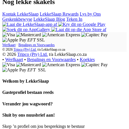
Nog lekke skakels
Kontak LekkeSlaap
LekkeSlaap Rewards
Lys by Ons
Geskenkbewyse
LekkeSlaap Blog
Teken In
EFT
SSL
Werfkaart
·
Bepalings en Voorwaardes
© 2026
Tripco (Pty) Ltd.
t/a
LekkeSlaap.co.za
© 2026
Tripco (Pty) Ltd.
t/a LekkeSlaap.co.za
•
Werfkaart
•
Bepalings en Voorwaardes
•
Koekies
EFT
SSL
Welkom by
LekkeSlaap
Gasteprofiel bestaan ​​reeds
Verander jou wagwoord?
Sluit by ons nuusbrief aan!
Skep ’n profiel om jou besprekings te bestuur