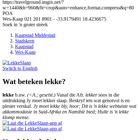
https://travelground.imgix.net/?
w=1440&h=960&fit=crop&auto=enhance,format,compress&q=80
POA
Wes-Kaap
021 201 8901
-
-33.9179491
18.4236675
Soek in 'n groter streek
Kaapstad Middestad
Stadskern
Kaapstad
Wes-Kaap
Switch to
English
Wat beteken lekke?
lekke
b.nw.
(<A.; geselst.)
Vanaf die Afr.
lekker
soos in die
uitdrukking Jy moet lekker slaap. Beskryf iets wat genotvol is en
plesier verskaf.
Jy moet lekke bly, hoor; Dit is 'n lekke webtuiste wat
akkommodasie in Suid-Afrika en Namibië bied; Hulle is 'n lekke
klomp mense.