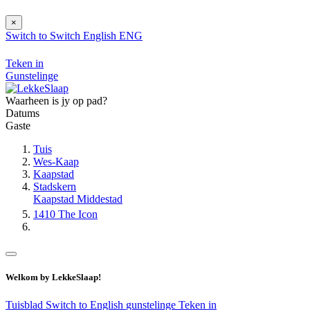
×
Switch to
Switch
English
ENG
Teken in
Gunstelinge
Waarheen is jy op pad?
Datums
Gaste
Tuis
Wes-Kaap
Kaapstad
Stadskern
Kaapstad Middestad
1410 The Icon
Welkom by LekkeSlaap!
Tuisblad
Switch to English
gunstelinge
Teken in