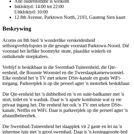
Alle ouderdomme is welkom
Inkloktyd: 14:00 tot 22:00
Uitkloktyd: 10:00
12 8th Avenue, Parktown North, 2193, Gauteng
Sien kaart
Beskrywing
Acorns on 8th bied 'n wonderlike verskeidenheid
selfsorgverblyfopsies in die gesogte voorstad Parktown-Noord. Dié
voorstad het lieflike boomryke strate, plaaslike winkels en
ontluikende stoepkafees.
Verblyf is beskikbaar in die Swembad-Tuineenheid, die Qte-
eenheid, die Boonste Woonstel en die Tweeslaapkamerwoonstel.
Elke eenheid het 'n TV met sekere DStv-kanale en gratis WiFi-
toegang. Parkeerplek is op die perseel agter 'n motorhek beskikbaar.
Die Qte-eenheid het 'n dubbelbed en 'n en suite-badkamer met 'n
stort, toilet en 'n wasbak. Daar is 'n aparte kombuisie wat sy eie
privaat ingang het. Die eenheid het ook 'n TV met sekere DStv-
kanale, Netflix en WiFi. Daar is parkeerplek op die perseel agter 'n
afstandbeheerhek.
Die Swembad-Tuineenheid het slaapplek vir 2 gaste en lei na 'n
inheemse tuin met 'n groot swembad. Daar is 'n koninggrootte-bed