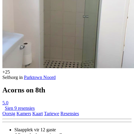
+25
Selfsorg in
Parktown Noord
Acorns on 8th
5.0
Sien 9 resensies
Oorsig
Kamers
Kaart
Tariewe
Resensies
Slaapplek vir 12 gaste