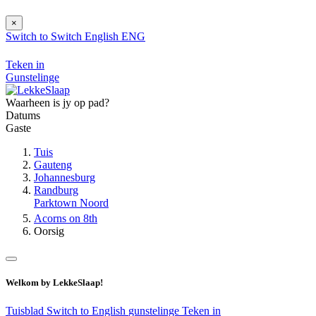
×
Switch to
Switch
English
ENG
Teken in
Gunstelinge
Waarheen is jy op pad?
Datums
Gaste
Tuis
Gauteng
Johannesburg
Randburg
Parktown Noord
Acorns on 8th
Oorsig
Welkom by LekkeSlaap!
Tuisblad
Switch to English
gunstelinge
Teken in