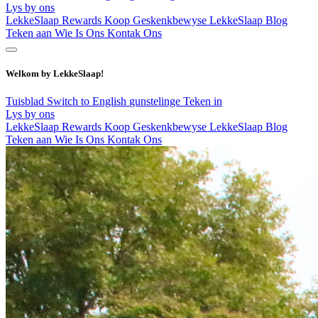
Lys by ons
LekkeSlaap Rewards
Koop Geskenkbewyse
LekkeSlaap Blog
Teken aan
Wie Is Ons
Kontak Ons
Welkom by LekkeSlaap!
Tuisblad
Switch to English
gunstelinge
Teken in
Lys by ons
LekkeSlaap Rewards
Koop Geskenkbewyse
LekkeSlaap Blog
Teken aan
Wie Is Ons
Kontak Ons