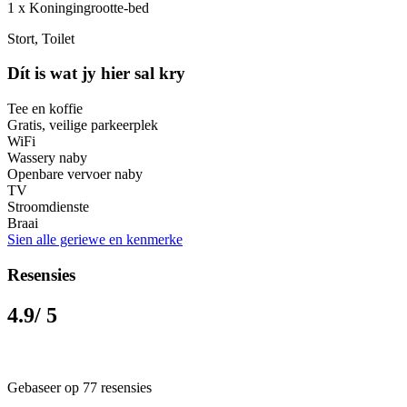
1 x Koningingrootte-bed
Stort, Toilet
Dít is wat jy hier sal kry
Tee en koffie
Gratis, veilige parkeerplek
WiFi
Wassery naby
Openbare vervoer naby
TV
Stroomdienste
Braai
Sien alle geriewe en kenmerke
Resensies
4.9
/ 5
Gebaseer op 77 resensies