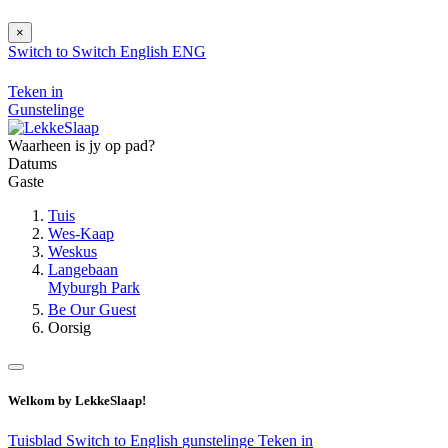
×
Switch to
Switch
English
ENG
Teken in
Gunstelinge
Waarheen is jy op pad?
Datums
Gaste
Tuis
Wes-Kaap
Weskus
Langebaan
Myburgh Park
Be Our Guest
Oorsig
Welkom by LekkeSlaap!
Tuisblad
Switch to English
gunstelinge
Teken in