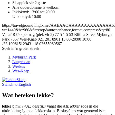
Slaapplek vir 2 gaste
Alle ouderdomme is welkom
Inkloktyd: 13:00 tot 20:00
Uitkloktyd: 10:00
https://travelground.imgix.net/AAEAAQAAAAAAAAAAAAAA6500
w=1440&h=960&fit=crop&auto=enhance,format,compress&q=80
Vanaf R750 per nag (plek vir 2)
77
5
1
5
53 Bifolia Street
Myburgh
Park
7357
Wes-Kaap
021 201 8901
13:00-20:00
10:00
-33.100615129431
18.03655969567
Soek in 'n groter streek
Myburgh Park
Langebaan
Weskus
Wes-Kaap
Switch to
English
Wat beteken lekke?
lekke
b.nw.
(<A.; geselst.)
Vanaf die Afr.
lekker
soos in die
uitdrukking Jy moet lekker slaap. Beskryf iets wat genotvol is en