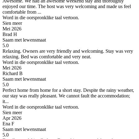
Awesome.
We had an awesome weekend stay and thoroughly
enjoyed our time. The host was very welcoming and made us feel
comfortable from ...
Word in die oorspronklike taal vertoon.
Sien meer
Mei 2026
Brad H
Saam met lewensmaat
5.0
Relaxing. Owners are very friendly and welcoming.
Stay was very
relaxing. Bed was comfortable and very neat.
Word in die oorspronklike taal vertoon.
Mei 2026
Richard B
Saam met lewensmaat
5.0
Perfect home from home for a short stay.
Despite the rainy weather,
our stay was really pleasant. We cannot fault the accommodation;
it...
Word in die oorspronklike taal vertoon.
Sien meer
Apr 2026
Ena F
Saam met lewensmaat
5.0