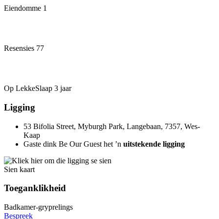
Eiendomme
1
Resensies
77
Op LekkeSlaap
3 jaar
Ligging
53 Bifolia Street, Myburgh Park, Langebaan, 7357, Wes-
Kaap
Gaste dink Be Our Guest het ’n
uitstekende ligging
Sien kaart
Toeganklikheid
Badkamer-gryprelings
Bespreek