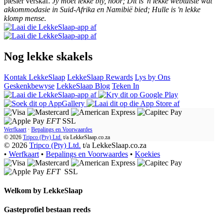
plesier verskaf.
Jy moet lekke bly, hoor; Dit is 'n lekke webtuiste wat
akkommodasie in Suid-Afrika en Namibië bied; Hulle is 'n lekke
klomp mense.
Nog lekke skakels
Kontak LekkeSlaap
LekkeSlaap Rewards
Lys by Ons
Geskenkbewyse
LekkeSlaap Blog
Teken In
EFT
SSL
Werfkaart
·
Bepalings en Voorwaardes
© 2026
Tripco (Pty) Ltd.
t/a
LekkeSlaap.co.za
© 2026
Tripco (Pty) Ltd.
t/a LekkeSlaap.co.za
•
Werfkaart
•
Bepalings en Voorwaardes
•
Koekies
EFT
SSL
Welkom by
LekkeSlaap
Gasteprofiel bestaan ​​reeds