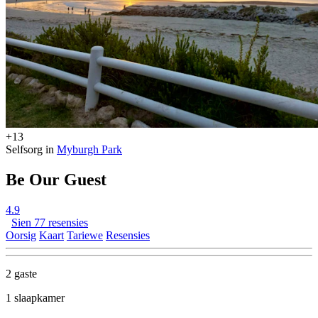
+13
Selfsorg in
Myburgh Park
Be Our Guest
4.9
Sien 77 resensies
Oorsig
Kaart
Tariewe
Resensies
2 gaste
1 slaapkamer