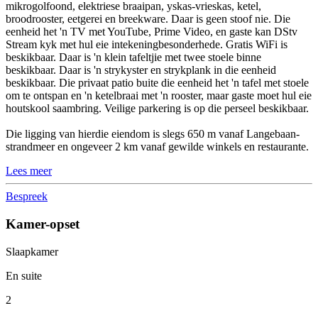
mikrogolfoond, elektriese braaipan, yskas-vrieskas, ketel,
broodrooster, eetgerei en breekware. Daar is geen stoof nie. Die
eenheid het 'n TV met YouTube, Prime Video, en gaste kan DStv
Stream kyk met hul eie intekeningbesonderhede. Gratis WiFi is
beskikbaar. Daar is 'n klein tafeltjie met twee stoele binne
beskikbaar. Daar is 'n strykyster en strykplank in die eenheid
beskikbaar. Die privaat patio buite die eenheid het 'n tafel met stoele
om te ontspan en 'n ketelbraai met 'n rooster, maar gaste moet hul eie
houtskool saambring. Veilige parkering is op die perseel beskikbaar.
Die ligging van hierdie eiendom is slegs 650 m vanaf Langebaan-
strandmeer en ongeveer 2 km vanaf gewilde winkels en restaurante.
Lees meer
Bespreek
Kamer-opset
Slaapkamer
En suite
2