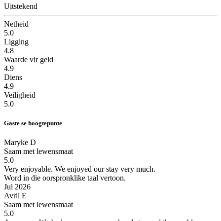
Uitstekend
Netheid
5.0
Ligging
4.8
Waarde vir geld
4.9
Diens
4.9
Veiligheid
5.0
Gaste se hoogtepunte
Maryke D
Saam met lewensmaat
5.0
Very enjoyable.
We enjoyed our stay very much.
Word in die oorspronklike taal vertoon.
Jul 2026
Avril E
Saam met lewensmaat
5.0