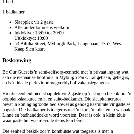
1 bed
1 badkamer
Slaapplek vir 2 gaste
Alle ouderdomme is welkom
Inkloktyd: 13:00 tot 20:00
Uitkloktyd: 10:00
53 Bifolia Street, Myburgh Park, Langebaan, 7357, Wes-
Kaap
Sien kaart
Beskrywing
Be Our Guest is 'n semi-selfsorg-eenheid met 'n privaat ingang wat
aan die eienaar se hoofhuis in Myburgh Park, Langebaan, geheg is,
en is 'n ideale plek vir oornagverblyf of vakansiegangers.
Hierdie eenheid bied slaapplek vir 2 gaste op 'n slag en beskik oor 'n
oopplan-slaaparea en 'n en suite-badkamer. Die slaapkamerarea
bevat 'n koningingrootte-bed sowel as genoeg kasruimte vir gaste se
bagasie. Die badkamer is toegerus met 'n stort, 'n toilet en 'n wasbak.
Linne en badhanddoeke word voorsien. Daar is ook 'n klein kluis
waar gaste hul waardevolle items kan bêre.
Die eenheid beskik oor 'n kombuisie wat toegerus is met 'n