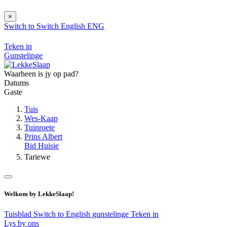
×
Switch to
Switch
English
ENG
Teken in
Gunstelinge
Waarheen is jy op pad?
Datums
Gaste
Tuis
Wes-Kaap
Tuinroete
Prins Albert
Bid Huisie
Tariewe
Welkom by LekkeSlaap!
Tuisblad
Switch to English
gunstelinge
Teken in
Lys by ons