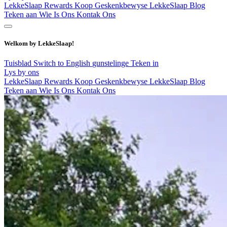
LekkeSlaap Rewards
Koop Geskenkbewyse
LekkeSlaap Blog
Teken aan
Wie Is Ons
Kontak Ons
Welkom by LekkeSlaap!
Tuisblad
Switch to English
gunstelinge
Teken in
Lys by ons
LekkeSlaap Rewards
Koop Geskenkbewyse
LekkeSlaap Blog
Teken aan
Wie Is Ons
Kontak Ons