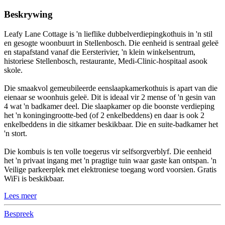
Beskrywing
Leafy Lane Cottage is 'n lieflike dubbelverdiepingkothuis in 'n stil
en gesogte woonbuurt in Stellenbosch. Die eenheid is sentraal geleë
en stapafstand vanaf die Eersterivier, 'n klein winkelsentrum,
historiese Stellenbosch, restaurante, Medi-Clinic-hospitaal asook
skole.
Die smaakvol gemeubileerde eenslaapkamerkothuis is apart van die
eienaar se woonhuis geleë. Dit is ideaal vir 2 mense of 'n gesin van
4 wat 'n badkamer deel. Die slaapkamer op die boonste verdieping
het 'n koningingrootte-bed (of 2 enkelbeddens) en daar is ook 2
enkelbeddens in die sitkamer beskikbaar. Die en suite-badkamer het
'n stort.
Die kombuis is ten volle toegerus vir selfsorgverblyf. Die eenheid
het 'n privaat ingang met 'n pragtige tuin waar gaste kan ontspan. 'n
Veilige parkeerplek met elektroniese toegang word voorsien. Gratis
WiFi is beskikbaar.
Lees meer
Bespreek