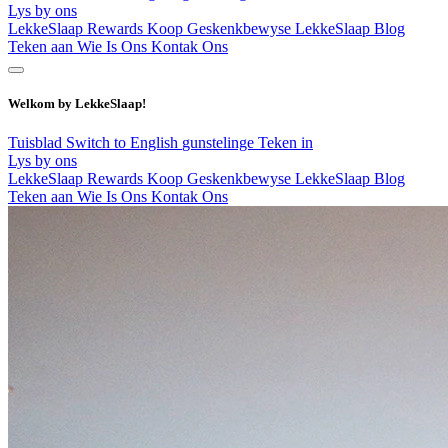
Lys by ons
LekkeSlaap Rewards
Koop Geskenkbewyse
LekkeSlaap Blog
Teken aan
Wie Is Ons
Kontak Ons
Welkom by LekkeSlaap!
Tuisblad
Switch to English
gunstelinge
Teken in
Lys by ons
LekkeSlaap Rewards
Koop Geskenkbewyse
LekkeSlaap Blog
Teken aan
Wie Is Ons
Kontak Ons