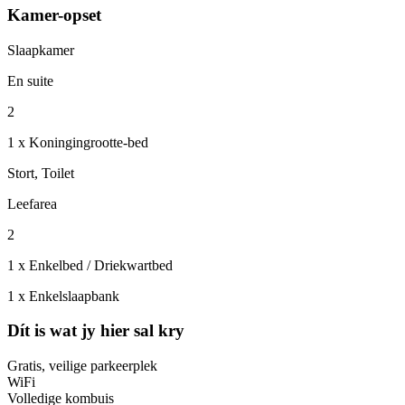
Kamer-opset
Slaapkamer
En suite
2
1 x Koningingrootte-bed
Stort, Toilet
Leefarea
2
1 x Enkelbed / Driekwartbed
1 x Enkelslaapbank
Dít is wat jy hier sal kry
Gratis, veilige parkeerplek
WiFi
Volledige kombuis