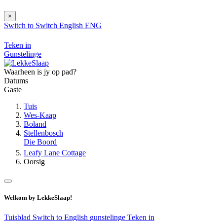
×
Switch to
Switch
English
ENG
Teken in
Gunstelinge
Waarheen is jy op pad?
Datums
Gaste
Tuis
Wes-Kaap
Boland
Stellenbosch
Die Boord
Leafy Lane Cottage
Oorsig
Welkom by LekkeSlaap!
Tuisblad
Switch to English
gunstelinge
Teken in