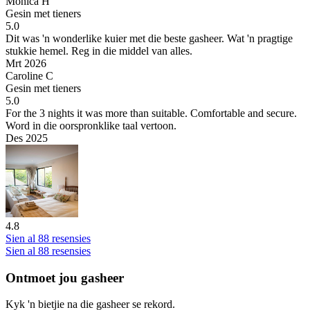
Monica H
Gesin met tieners
5.0
Dit was 'n wonderlike kuier met die beste gasheer.
Wat 'n pragtige
stukkie hemel. Reg in die middel van alles.
Mrt 2026
Caroline C
Gesin met tieners
5.0
For the 3 nights it was more than suitable.
Comfortable and secure.
Word in die oorspronklike taal vertoon.
Des 2025
4.8
Sien al 88 resensies
Sien al 88 resensies
Ontmoet jou gasheer
Kyk 'n bietjie na die gasheer se rekord.