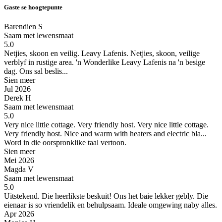
Gaste se hoogtepunte
Barendien S
Saam met lewensmaat
5.0
Netjies, skoon en veilig. Leavy Lafenis.
Netjies, skoon, veilige
verblyf in rustige area. 'n Wonderlike Leavy Lafenis na 'n besige
dag. Ons sal beslis...
Sien meer
Jul 2026
Derek H
Saam met lewensmaat
5.0
Very nice little cottage. Very friendly host.
Very nice little cottage.
Very friendly host. Nice and warm with heaters and electric bla...
Word in die oorspronklike taal vertoon.
Sien meer
Mei 2026
Magda V
Saam met lewensmaat
5.0
Uitstekend. Die heerlikste beskuit!
Ons het baie lekker gebly. Die
eienaar is so vriendelik en behulpsaam. Ideale omgewing naby alles.
Apr 2026