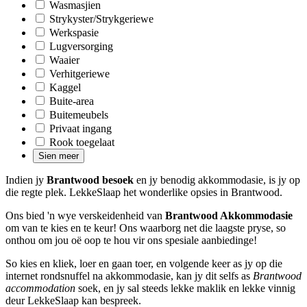
Wasmasjien
Strykyster/Strykgeriewe
Werkspasie
Lugversorging
Waaier
Verhitgeriewe
Kaggel
Buite-area
Buitemeubels
Privaat ingang
Rook toegelaat
Sien meer
Indien jy
Brantwood besoek
en jy benodig akkommodasie, is jy op
die regte plek. LekkeSlaap het wonderlike opsies in Brantwood.
Ons bied 'n wye verskeidenheid van
Brantwood Akkommodasie
om van te kies en te keur! Ons waarborg net die laagste pryse, so
onthou om jou oë oop te hou vir ons spesiale aanbiedinge!
So kies en kliek, loer en gaan toer, en volgende keer as jy op die
internet rondsnuffel na akkommodasie, kan jy dit selfs as
Brantwood
accommodation
soek, en jy sal steeds lekke maklik en lekke vinnig
deur LekkeSlaap kan bespreek.