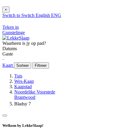
×
Switch to
Switch
English
ENG
Teken in
Gunstelinge
Waarheen is jy op pad?
Datums
Gaste
⋅
Kaart
Sorteer
Filtreer
Tuis
Wes-Kaap
Kaapstad
Noordelike Voorstede
Brantwood
Bladsy 7
Welkom by LekkeSlaap!