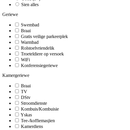
Sien alles
Geriewe
Swembad
Braai
Gratis veilige parkeerplek
Warmbad
Rolstoelvriendelik
Troeteldiere op versoek
WiFi
Konferensiegeriewe
Kamergeriewe
Braai
TV
DStv
Stroomdienste
Kombuis/Kombuisie
Yskas
Tee-/koffiemasjien
Kamerdiens