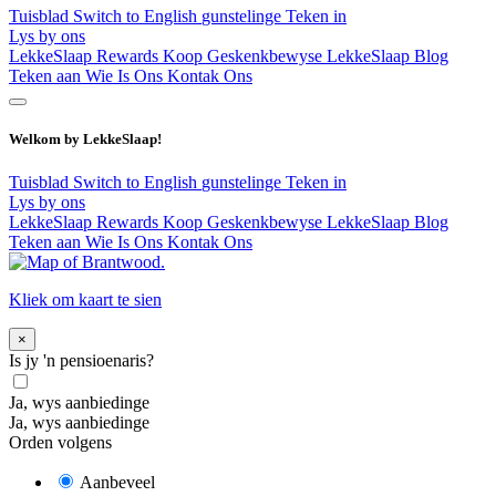
Tuisblad
Switch to English
gunstelinge
Teken in
Lys by ons
LekkeSlaap Rewards
Koop Geskenkbewyse
LekkeSlaap Blog
Teken aan
Wie Is Ons
Kontak Ons
Welkom by LekkeSlaap!
Tuisblad
Switch to English
gunstelinge
Teken in
Lys by ons
LekkeSlaap Rewards
Koop Geskenkbewyse
LekkeSlaap Blog
Teken aan
Wie Is Ons
Kontak Ons
Kliek om kaart te sien
×
Is jy 'n pensioenaris?
Ja, wys aanbiedinge
Ja, wys aanbiedinge
Orden volgens
Aanbeveel