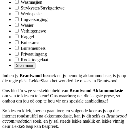
Wasmasjien
Strykyster/Strykgeriewe
Werkspasie
Lugversorging
Waaier
Verhitgeriewe
Kaggel
Buite-area
Buitemeubels
Privaat ingang
Rook toegelaat
Sien meer
Indien jy
Brantwood besoek
en jy benodig akkommodasie, is jy op
die regte plek. LekkeSlaap het wonderlike opsies in Brantwood.
Ons bied 'n wye verskeidenheid van
Brantwood Akkommodasie
om van te kies en te keur! Ons waarborg net die laagste pryse, so
onthou om jou oë oop te hou vir ons spesiale aanbiedinge!
So kies en kliek, loer en gaan toer, en volgende keer as jy op die
internet rondsnuffel na akkommodasie, kan jy dit selfs as
Brantwood
accommodation
soek, en jy sal steeds lekke maklik en lekke vinnig
deur LekkeSlaap kan bespreek.