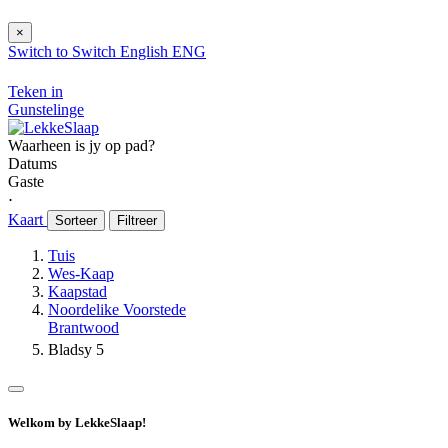
×
Switch to
Switch
English
ENG
Teken in
Gunstelinge
Waarheen is jy op pad?
Datums
Gaste
⋅
Kaart
Sorteer
Filtreer
Tuis
Wes-Kaap
Kaapstad
Noordelike Voorstede
Brantwood
Bladsy 5
Welkom by LekkeSlaap!