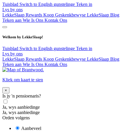
Tuisblad
Switch to English
gunstelinge
Teken in
Lys by ons
LekkeSlaap Rewards
Koop Geskenkbewyse
LekkeSlaap Blog
Teken aan
Wie Is Ons
Kontak Ons
Welkom by LekkeSlaap!
Tuisblad
Switch to English
gunstelinge
Teken in
Lys by ons
LekkeSlaap Rewards
Koop Geskenkbewyse
LekkeSlaap Blog
Teken aan
Wie Is Ons
Kontak Ons
Kliek om kaart te sien
×
Is jy 'n pensioenaris?
Ja, wys aanbiedinge
Ja, wys aanbiedinge
Orden volgens
Aanbeveel