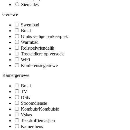
Sien alles
Geriewe
Swembad
Braai
Gratis veilige parkeerplek
Warmbad
Rolstoelvriendelik
Troeteldiere op versoek
WiFi
Konferensiegeriewe
Kamergeriewe
Braai
TV
DStv
Stroomdienste
Kombuis/Kombuisie
Yskas
Tee-/koffiemasjien
Kamerdiens