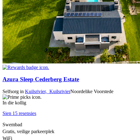
Azura Sleep Cederberg Estate
Selfsorg
in
Kuilsrivier,
Kuilsrivier
Noordelike Voorstede
In die kollig
Sien 15 resensies
Swembad
Gratis, veilige parkeerplek
WiFi