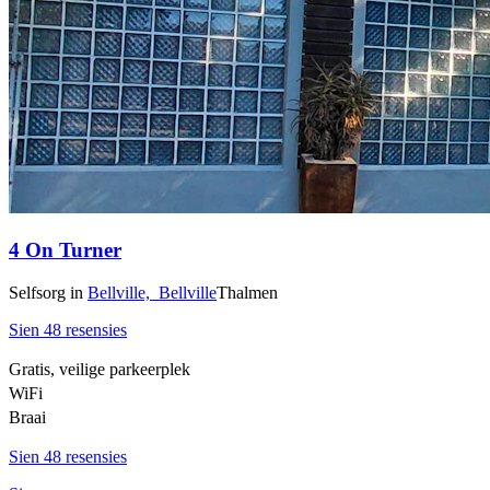
4 On Turner
Selfsorg
in
Bellville,
Bellville
Thalmen
Sien 48 resensies
Gratis, veilige parkeerplek
WiFi
Braai
Sien 48 resensies