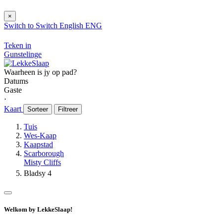
×
Switch to
Switch
English
ENG
Teken in
Gunstelinge
Waarheen is jy op pad?
Datums
Gaste
⋅
Kaart
Sorteer
Filtreer
Tuis
Wes-Kaap
Kaapstad
Scarborough
Misty Cliffs
Bladsy 4
Welkom by LekkeSlaap!