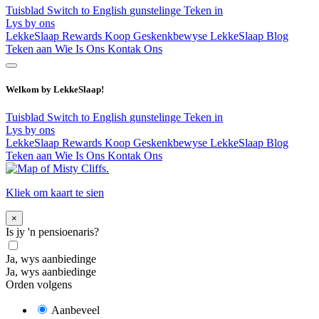
Tuisblad
Switch to English
gunstelinge
Teken in
Lys by ons
LekkeSlaap Rewards
Koop Geskenkbewyse
LekkeSlaap Blog
Teken aan
Wie Is Ons
Kontak Ons
Welkom by LekkeSlaap!
Tuisblad
Switch to English
gunstelinge
Teken in
Lys by ons
LekkeSlaap Rewards
Koop Geskenkbewyse
LekkeSlaap Blog
Teken aan
Wie Is Ons
Kontak Ons
Kliek om kaart te sien
×
Is jy 'n pensioenaris?
Ja, wys aanbiedinge
Ja, wys aanbiedinge
Orden volgens
Aanbeveel