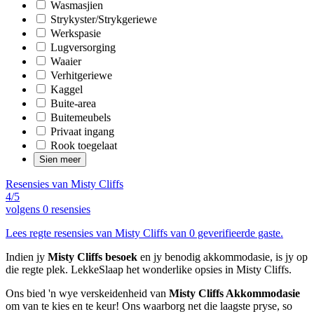
Wasmasjien
Strykyster/Strykgeriewe
Werkspasie
Lugversorging
Waaier
Verhitgeriewe
Kaggel
Buite-area
Buitemeubels
Privaat ingang
Rook toegelaat
Sien meer
Resensies van Misty Cliffs
4/5
volgens
0 resensies
Lees regte resensies van Misty Cliffs van 0 geverifieerde gaste.
Indien jy
Misty Cliffs besoek
en jy benodig akkommodasie, is jy op
die regte plek. LekkeSlaap het wonderlike opsies in Misty Cliffs.
Ons bied 'n wye verskeidenheid van
Misty Cliffs Akkommodasie
om van te kies en te keur! Ons waarborg net die laagste pryse, so