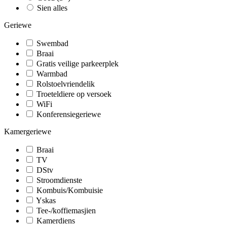
Sien alles
Geriewe
Swembad
Braai
Gratis veilige parkeerplek
Warmbad
Rolstoelvriendelik
Troeteldiere op versoek
WiFi
Konferensiegeriewe
Kamergeriewe
Braai
TV
DStv
Stroomdienste
Kombuis/Kombuisie
Yskas
Tee-/koffiemasjien
Kamerdiens