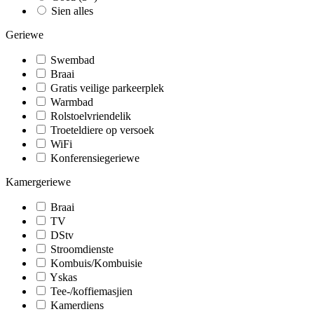
Sien alles
Geriewe
Swembad
Braai
Gratis veilige parkeerplek
Warmbad
Rolstoelvriendelik
Troeteldiere op versoek
WiFi
Konferensiegeriewe
Kamergeriewe
Braai
TV
DStv
Stroomdienste
Kombuis/Kombuisie
Yskas
Tee-/koffiemasjien
Kamerdiens