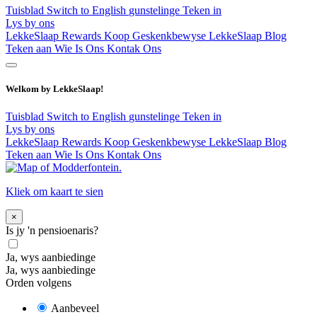
Tuisblad
Switch to English
gunstelinge
Teken in
Lys by ons
LekkeSlaap Rewards
Koop Geskenkbewyse
LekkeSlaap Blog
Teken aan
Wie Is Ons
Kontak Ons
Welkom by LekkeSlaap!
Tuisblad
Switch to English
gunstelinge
Teken in
Lys by ons
LekkeSlaap Rewards
Koop Geskenkbewyse
LekkeSlaap Blog
Teken aan
Wie Is Ons
Kontak Ons
Kliek om kaart te sien
×
Is jy 'n pensioenaris?
Ja, wys aanbiedinge
Ja, wys aanbiedinge
Orden volgens
Aanbeveel