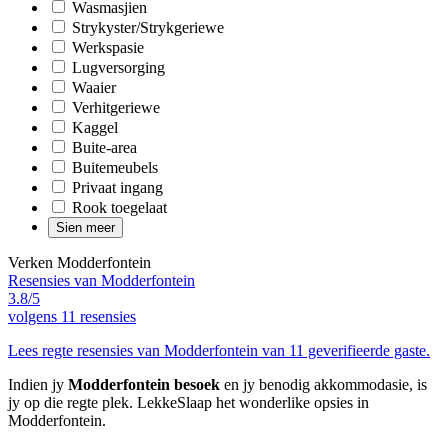
Wasmasjien
Strykyster/Strykgeriewe
Werkspasie
Lugversorging
Waaier
Verhitgeriewe
Kaggel
Buite-area
Buitemeubels
Privaat ingang
Rook toegelaat
Sien meer
Verken Modderfontein
Resensies van Modderfontein
3.8/5
volgens
11 resensies
Lees regte resensies van Modderfontein van 11 geverifieerde gaste.
Indien jy
Modderfontein besoek
en jy benodig akkommodasie, is
jy op die regte plek. LekkeSlaap het wonderlike opsies in
Modderfontein.