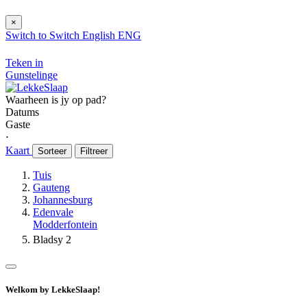
×
Switch to
Switch
English
ENG
Teken in
Gunstelinge
Waarheen is jy op pad?
Datums
Gaste
⋅
Kaart
Sorteer
Filtreer
Tuis
Gauteng
Johannesburg
Edenvale
Modderfontein
Bladsy 2
Welkom by LekkeSlaap!