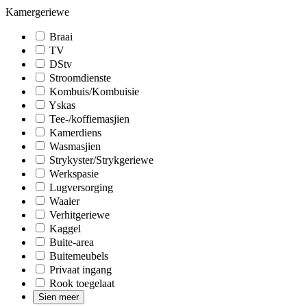
Kamergeriewe
Braai
TV
DStv
Stroomdienste
Kombuis/Kombuisie
Yskas
Tee-/koffiemasjien
Kamerdiens
Wasmasjien
Strykyster/Strykgeriewe
Werkspasie
Lugversorging
Waaier
Verhitgeriewe
Kaggel
Buite-area
Buitemeubels
Privaat ingang
Rook toegelaat
Sien meer