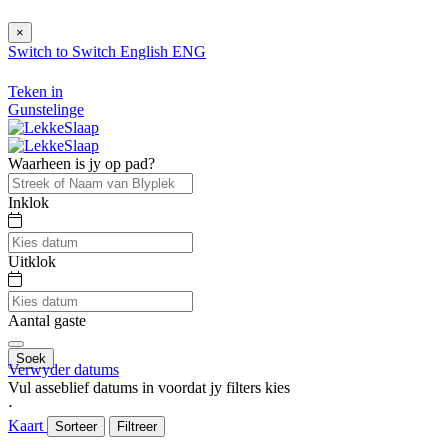
×
Switch to
Switch
English
ENG
Teken in
Gunstelinge
Waarheen is jy op pad?
Inklok
Uitklok
Aantal gaste
Soek
Verwyder datums
Vul asseblief datums in voordat jy filters kies
⋅
Kaart
Sorteer
Filtreer