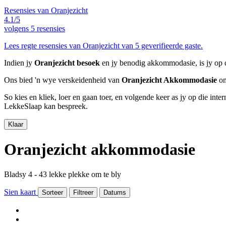
Resensies van Oranjezicht
4.1/5
volgens
5 resensies
Lees regte resensies van Oranjezicht van 5 geverifieerde gaste.
Indien jy
Oranjezicht besoek
en jy benodig akkommodasie, is jy op d
Ons bied 'n wye verskeidenheid van
Oranjezicht Akkommodasie
om
So kies en kliek, loer en gaan toer, en volgende keer as jy op die int
LekkeSlaap kan bespreek.
Klaar
Oranjezicht akkommodasie
Bladsy 4 - 43 lekke plekke om te bly
Sien kaart
Sorteer
Filtreer
Datums