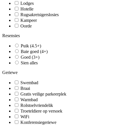
Lodges
Hotelle
Rugsakreisigerslosies
Kampeer
Oorde
Resensies
Puik (4.5+)
Baie goed (4+)
Goed (3+)
Sien alles
Geriewe
Swembad
Braai
Gratis veilige parkeerplek
Warmbad
Rolstoelvriendelik
Troeteldiere op versoek
WiFi
Konferensiegeriewe