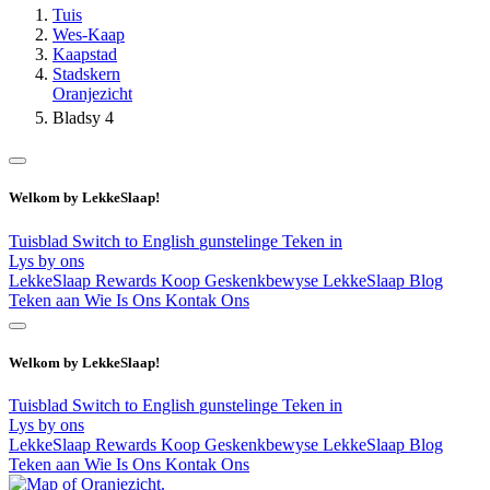
Tuis
Wes-Kaap
Kaapstad
Stadskern
Oranjezicht
Bladsy 4
Welkom by LekkeSlaap!
Tuisblad
Switch to English
gunstelinge
Teken in
Lys by ons
LekkeSlaap Rewards
Koop Geskenkbewyse
LekkeSlaap Blog
Teken aan
Wie Is Ons
Kontak Ons
Welkom by LekkeSlaap!
Tuisblad
Switch to English
gunstelinge
Teken in
Lys by ons
LekkeSlaap Rewards
Koop Geskenkbewyse
LekkeSlaap Blog
Teken aan
Wie Is Ons
Kontak Ons