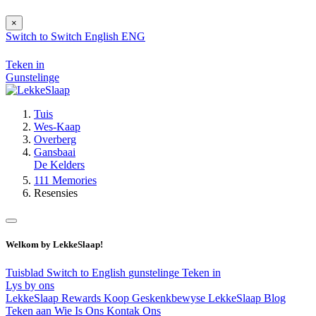
×
Switch to
Switch
English
ENG
Teken in
Gunstelinge
Tuis
Wes-Kaap
Overberg
Gansbaai
De Kelders
111 Memories
Resensies
Welkom by LekkeSlaap!
Tuisblad
Switch to English
gunstelinge
Teken in
Lys by ons
LekkeSlaap Rewards
Koop Geskenkbewyse
LekkeSlaap Blog
Teken aan
Wie Is Ons
Kontak Ons