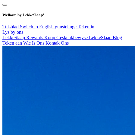
Welkom by LekkeSlaap!
Tuisblad
Switch to English
gunstelinge
Teken in
Lys by ons
LekkeSlaap Rewards
Koop Geskenkbewyse
LekkeSlaap Blog
Teken aan
Wie Is Ons
Kontak Ons