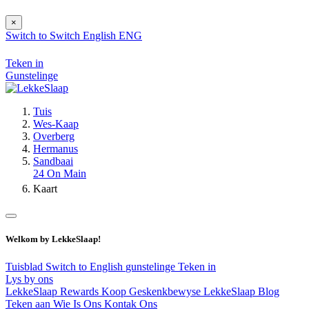
×
Switch to
Switch
English
ENG
Teken in
Gunstelinge
Tuis
Wes-Kaap
Overberg
Hermanus
Sandbaai
24 On Main
Kaart
Welkom by LekkeSlaap!
Tuisblad
Switch to English
gunstelinge
Teken in
Lys by ons
LekkeSlaap Rewards
Koop Geskenkbewyse
LekkeSlaap Blog
Teken aan
Wie Is Ons
Kontak Ons