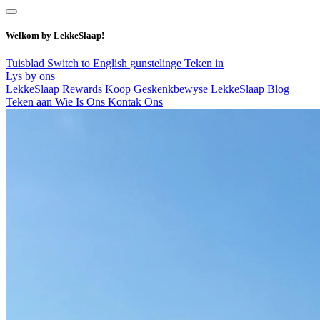
Welkom by LekkeSlaap!
Tuisblad
Switch to English
gunstelinge
Teken in
Lys by ons
LekkeSlaap Rewards
Koop Geskenkbewyse
LekkeSlaap Blog
Teken aan
Wie Is Ons
Kontak Ons