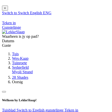
×
Switch to
Switch
English
ENG
Teken in
Gunstelinge
Waarheen is jy op pad?
Datums
Gaste
Tuis
Wes-Kaap
Tuinroete
Sedgefield
Myoli Strand
28 Shades
Oorsig
Welkom by LekkeSlaap!
Tuisblad
Switch to English
gunstelinge
Teken in