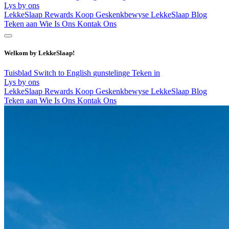
Lys by ons
LekkeSlaap Rewards
Koop Geskenkbewyse
LekkeSlaap Blog
Teken aan
Wie Is Ons
Kontak Ons
Welkom by LekkeSlaap!
Tuisblad
Switch to English
gunstelinge
Teken in
Lys by ons
LekkeSlaap Rewards
Koop Geskenkbewyse
LekkeSlaap Blog
Teken aan
Wie Is Ons
Kontak Ons