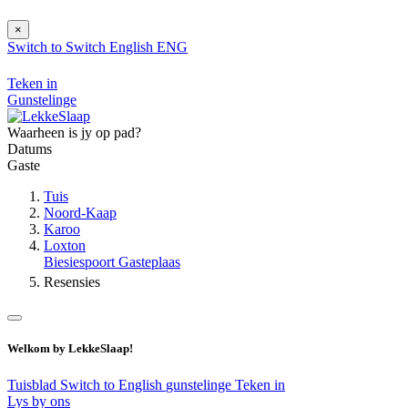
×
Switch to
Switch
English
ENG
Teken in
Gunstelinge
Waarheen is jy op pad?
Datums
Gaste
Tuis
Noord-Kaap
Karoo
Loxton
Biesiespoort Gasteplaas
Resensies
Welkom by LekkeSlaap!
Tuisblad
Switch to English
gunstelinge
Teken in
Lys by ons