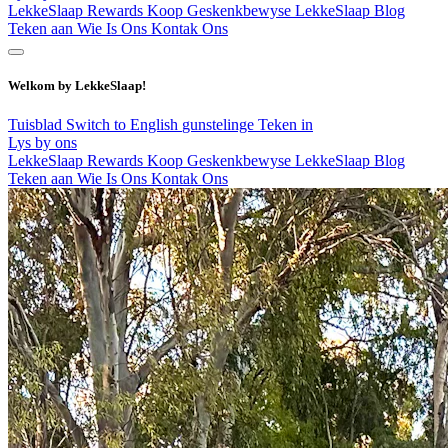
LekkeSlaap Rewards
Koop Geskenkbewyse
LekkeSlaap Blog
Teken aan
Wie Is Ons
Kontak Ons
Welkom by LekkeSlaap!
Tuisblad
Switch to English
gunstelinge
Teken in
Lys by ons
LekkeSlaap Rewards
Koop Geskenkbewyse
LekkeSlaap Blog
Teken aan
Wie Is Ons
Kontak Ons