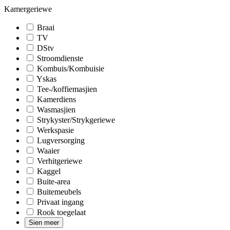
Kamergeriewe
Braai
TV
DStv
Stroomdienste
Kombuis/Kombuisie
Yskas
Tee-/koffiemasjien
Kamerdiens
Wasmasjien
Strykyster/Strykgeriewe
Werkspasie
Lugversorging
Waaier
Verhitgeriewe
Kaggel
Buite-area
Buitemeubels
Privaat ingang
Rook toegelaat
Sien meer