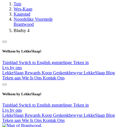
Tuis
Wes-Kaap
Kaapstad
Noordelike Voorstede
Brantwood
Bladsy 4
Welkom by LekkeSlaap!
Tuisblad
Switch to English
gunstelinge
Teken in
Lys by ons
LekkeSlaap Rewards
Koop Geskenkbewyse
LekkeSlaap Blog
Teken aan
Wie Is Ons
Kontak Ons
Welkom by LekkeSlaap!
Tuisblad
Switch to English
gunstelinge
Teken in
Lys by ons
LekkeSlaap Rewards
Koop Geskenkbewyse
LekkeSlaap Blog
Teken aan
Wie Is Ons
Kontak Ons