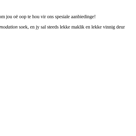
om jou oë oop te hou vir ons spesiale aanbiedinge!
modation
soek, en jy sal steeds lekke maklik en lekke vinnig deur