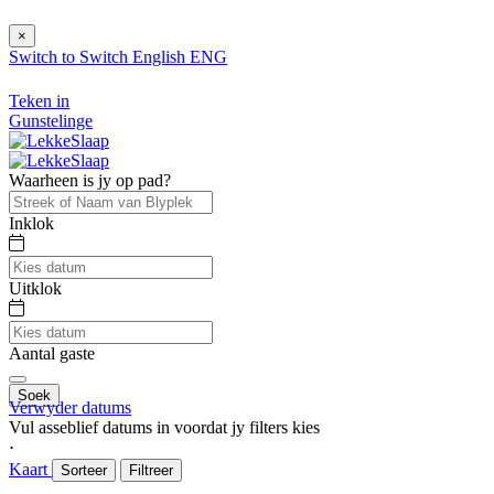
×
Switch to
Switch
English
ENG
Teken in
Gunstelinge
Waarheen is jy op pad?
Inklok
Uitklok
Aantal gaste
Soek
Verwyder datums
Vul asseblief datums in voordat jy filters kies
⋅
Kaart
Sorteer
Filtreer