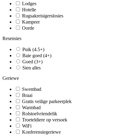
Lodges
Hotelle
Rugsakreisigerslosies
Kampeer
Oorde
Resensies
Puik (4.5+)
Baie goed (4+)
Goed (3+)
Sien alles
Geriewe
Swembad
Braai
Gratis veilige parkeerplek
Warmbad
Rolstoelvriendelik
Troeteldiere op versoek
WiFi
Konferensiegeriewe