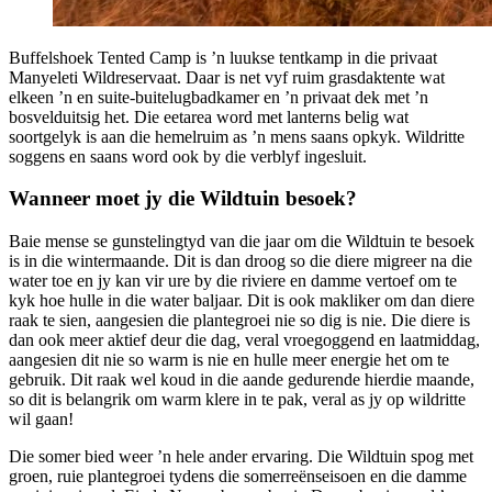
Buffelshoek Tented Camp is ’n luukse tentkamp in die privaat
Manyeleti Wildreservaat. Daar is net vyf ruim grasdaktente wat
elkeen ’n en suite-buitelugbadkamer en ’n privaat dek met ’n
bosvelduitsig het. Die eetarea word met lanterns belig wat
soortgelyk is aan die hemelruim as ’n mens saans opkyk. Wildritte
soggens en saans word ook by die verblyf ingesluit.
Wanneer moet jy die Wildtuin besoek?
Baie mense se gunstelingtyd van die jaar om die Wildtuin te besoek
is in die wintermaande. Dit is dan droog so die diere migreer na die
water toe en jy kan vir ure by die riviere en damme vertoef om te
kyk hoe hulle in die water baljaar. Dit is ook makliker om dan diere
raak te sien, aangesien die plantegroei nie so dig is nie. Die diere is
dan ook meer aktief deur die dag, veral vroegoggend en laatmiddag,
aangesien dit nie so warm is nie en hulle meer energie het om te
gebruik. Dit raak wel koud in die aande gedurende hierdie maande,
so dit is belangrik om warm klere in te pak, veral as jy op wildritte
wil gaan!
Die somer bied weer ’n hele ander ervaring. Die Wildtuin spog met
groen, ruie plantegroei tydens die somerreënseisoen en die damme