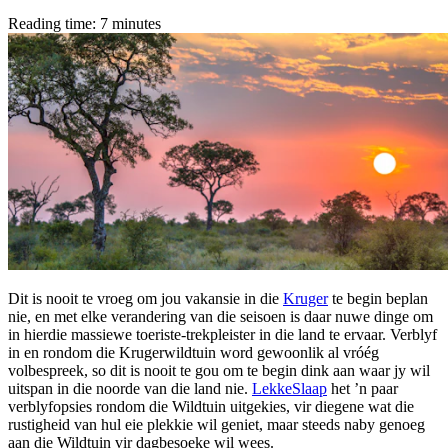
Reading time: 7 minutes
Dit is nooit te vroeg om jou vakansie in die
Kruger
te begin beplan
nie, en met elke verandering van die seisoen is daar nuwe dinge om
in hierdie massiewe toeriste-trekpleister in die land te ervaar. Verblyf
in en rondom die Krugerwildtuin word gewoonlik al vróég
volbespreek, so dit is nooit te gou om te begin dink aan waar jy wil
uitspan in die noorde van die land nie.
LekkeSlaap
het ’n paar
verblyfopsies rondom die Wildtuin uitgekies, vir diegene wat die
rustigheid van hul eie plekkie wil geniet, maar steeds naby genoeg
aan die Wildtuin vir dagbesoeke wil wees.