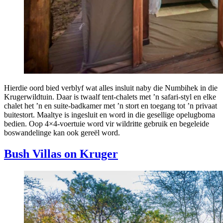
Hierdie oord bied verblyf wat alles insluit naby die Numbihek in die
Krugerwildtuin. Daar is twaalf tent-chalets met ’n safari-styl en elke
chalet het ’n en suite-badkamer met ’n stort en toegang tot ’n privaat
buitestort. Maaltye is ingesluit en word in die gesellige opelugboma
bedien. Oop 4×4-voertuie word vir wildritte gebruik en begeleide
boswandelinge kan ook gereël word.
Bush Villas on Kruger