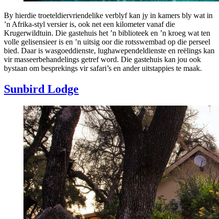
By hierdie troeteldiervriendelike verblyf kan jy in kamers bly wat in
’n Afrika-styl versier is, ook net een kilometer vanaf die
Krugerwildtuin. Die gastehuis het ’n biblioteek en ’n kroeg wat ten
volle gelisensieer is en ’n uitsig oor die rotsswembad op die perseel
bied. Daar is wasgoeddienste, lughawependeldienste en reëlings kan
vir masseerbehandelings getref word. Die gastehuis kan jou ook
bystaan om besprekings vir safari’s en ander uitstappies te maak.
Sunbird Lodge