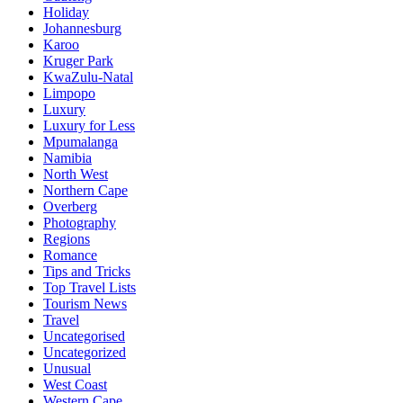
Holiday
Johannesburg
Karoo
Kruger Park
KwaZulu-Natal
Limpopo
Luxury
Luxury for Less
Mpumalanga
Namibia
North West
Northern Cape
Overberg
Photography
Regions
Romance
Tips and Tricks
Top Travel Lists
Tourism News
Travel
Uncategorised
Uncategorized
Unusual
West Coast
Western Cape