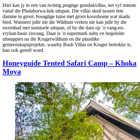
Hier kan jy in een van twintig pragtige grasdakvillas, net vyf minute
vanaf die Phalaborwa-hek uitspan. Die villas skuil tussen drie
damme in groot, bosagtige tuine met groot koorsbome wat skadu
bied. Wanneer julle nie die Wildtuin verken nie kan julle by die
swembad met sonstoele uitspan, of by die dam op ’n vang-en-
vrylaat-basis visvang. Daar is ’n supermark naby en begeleide
uitstappies na die Krugerwildtuin en die plaaslike
gemeenskapsprojekte, waarby Bush Villas on Kruger betrokke is,
kan ook gereël word.
Honeyguide Tented Safari Camp – Khoka
Moya