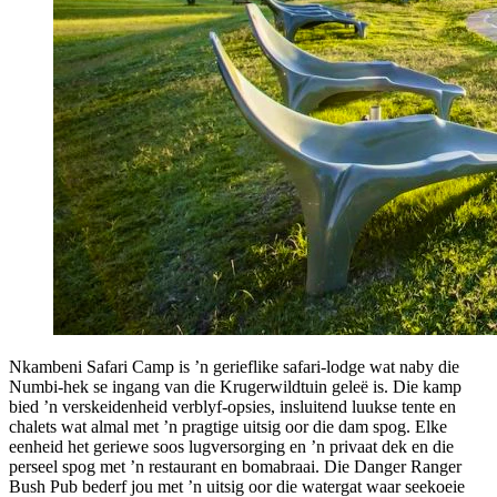
Nkambeni Safari Camp is ’n gerieflike safari-lodge wat naby die
Numbi-hek se ingang van die Krugerwildtuin geleë is. Die kamp
bied ’n verskeidenheid verblyf-opsies, insluitend luukse tente en
chalets wat almal met ’n pragtige uitsig oor die dam spog. Elke
eenheid het geriewe soos lugversorging en ’n privaat dek en die
perseel spog met ’n restaurant en bomabraai. Die Danger Ranger
Bush Pub bederf jou met ’n uitsig oor die watergat waar seekoeie