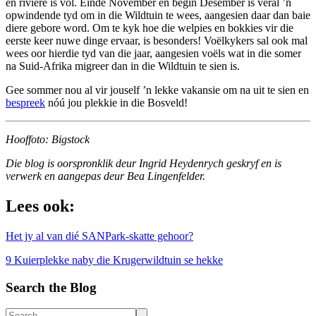
en riviere is vol. Einde November en begin Desember is veral ’n
opwindende tyd om in die Wildtuin te wees, aangesien daar dan baie
diere gebore word. Om te kyk hoe die welpies en bokkies vir die
eerste keer nuwe dinge ervaar, is besonders! Voëlkykers sal ook mal
wees oor hierdie tyd van die jaar, aangesien voëls wat in die somer
na Suid-Afrika migreer dan in die Wildtuin te sien is.
Gee sommer nou al vir jouself ’n lekke vakansie om na uit te sien en
bespreek
nóú jou plekkie in die Bosveld!
Hooffoto: Bigstock
Die blog is oorspronklik deur Ingrid Heydenrych geskryf en is
verwerk en aangepas deur Bea Lingenfelder.
Lees ook:
Het jy al van dié SANPark-skatte gehoor?
9 Kuierplekke naby die Krugerwildtuin se hekke
Search the Blog