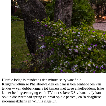
Hierdie lodge is minder as tien minute se ry vanaf die
Krugerwildtuin se Phalaborwa-hek en daar is tien eenhede om van
te kies ─ van dubbelkamers tot kamers met twee enkelbeddens. Elke
kamer het lugversorging en ’n TV met sekere DStv-kanale. Jy kan
ook in die swembad spring en braai op die perseel, en ’n daaglikse
skoonmaakdiens en WiFi is ingesluit.