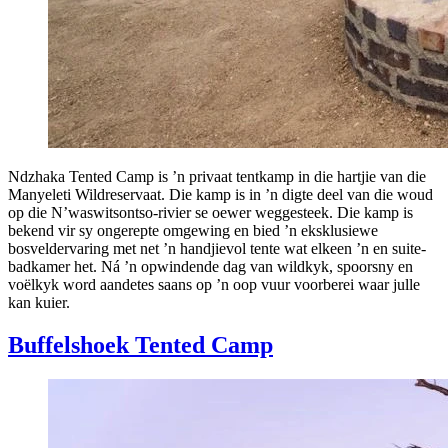
Ndzhaka Tented Camp is ’n privaat tentkamp in die hartjie van die
Manyeleti Wildreservaat. Die kamp is in ’n digte deel van die woud
op die N’waswitsontso-rivier se oewer weggesteek. Die kamp is
bekend vir sy ongerepte omgewing en bied ’n eksklusiewe
bosveldervaring met net ’n handjievol tente wat elkeen ’n en suite-
badkamer het. Ná ’n opwindende dag van wildkyk, spoorsny en
voëlkyk word aandetes saans op ’n oop vuur voorberei waar julle
kan kuier.
Buffelshoek Tented Camp