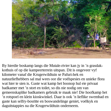
By hierdie boskamp langs die Mutale-rivier kan jy in ’n grasdak-
kothuis of op die kampeerterrein uitspan. Dit is ongeveer vyf
kilometer vanaf die Krugerwildtuin se Pafuri-hek en
natuurliefhebbers sal mal wees oor die voëlspesies en unieke flora
wat hier te sien is. Gaste wat kamp het boonop hul eie privaat
badkamer met ’n stort en toilet, so dis nie nodig om van
gemeenskaplike badkamers gebruik te maak nie! Die hoofkamp het
’n rotspoel en klein kioskwinkel. Daar is ook ’n lieflike swembad en
gaste kan selfry-bosritte en boswandelinge geniet, voëlkyk en
daguitstappies na die Krugerwildtuin onderneem.