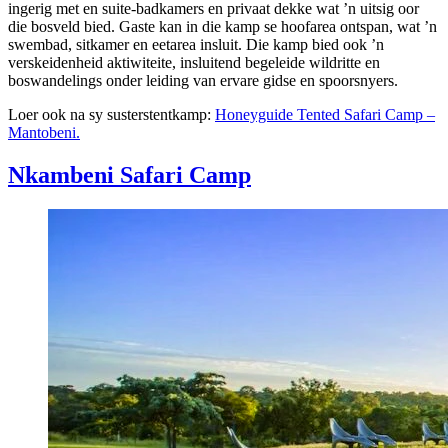
ingerig met en suite-badkamers en privaat dekke wat ’n uitsig oor
die bosveld bied. Gaste kan in die kamp se hoofarea ontspan, wat ’n
swembad, sitkamer en eetarea insluit. Die kamp bied ook ’n
verskeidenheid aktiwiteite, insluitend begeleide wildritte en
boswandelings onder leiding van ervare gidse en spoorsnyers.
Loer ook na sy susterstentkamp:
Honeyguide Tented Safari Camp –
Mantobeni.
Nkambeni Safari Camp