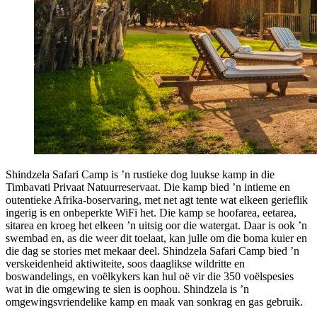
Shindzela Safari Camp is ’n rustieke dog luukse kamp in die
Timbavati Privaat Natuurreservaat. Die kamp bied ’n intieme en
outentieke Afrika-boservaring, met net agt tente wat elkeen gerieflik
ingerig is en onbeperkte WiFi het. Die kamp se hoofarea, eetarea,
sitarea en kroeg het elkeen ’n uitsig oor die watergat. Daar is ook ’n
swembad en, as die weer dit toelaat, kan julle om die boma kuier en
die dag se stories met mekaar deel. Shindzela Safari Camp bied ’n
verskeidenheid aktiwiteite, soos daaglikse wildritte en
boswandelings, en voëlkykers kan hul oë vir die 350 voëlspesies
wat in die omgewing te sien is oophou. Shindzela is ’n
omgewingsvriendelike kamp en maak van sonkrag en gas gebruik.