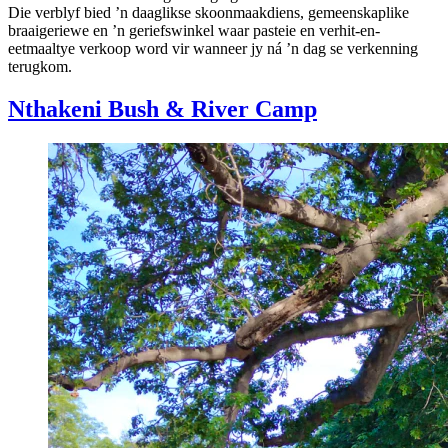
Die verblyf bied ’n daaglikse skoonmaakdiens, gemeenskaplike
braaigeriewe en ’n geriefswinkel waar pasteie en verhit-en-
eetmaaltye verkoop word vir wanneer jy ná ’n dag se verkenning
terugkom.
Nthakeni Bush & River Camp