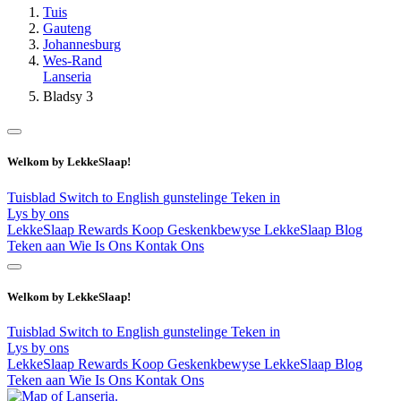
Tuis
Gauteng
Johannesburg
Wes-Rand
Lanseria
Bladsy 3
Welkom by LekkeSlaap!
Tuisblad
Switch to English
gunstelinge
Teken in
Lys by ons
LekkeSlaap Rewards
Koop Geskenkbewyse
LekkeSlaap Blog
Teken aan
Wie Is Ons
Kontak Ons
Welkom by LekkeSlaap!
Tuisblad
Switch to English
gunstelinge
Teken in
Lys by ons
LekkeSlaap Rewards
Koop Geskenkbewyse
LekkeSlaap Blog
Teken aan
Wie Is Ons
Kontak Ons