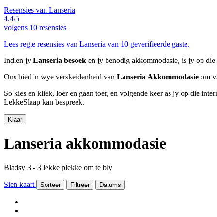
Resensies van Lanseria
4.4/5
volgens
10 resensies
Lees regte resensies van Lanseria van 10 geverifieerde gaste.
Indien jy
Lanseria besoek
en jy benodig akkommodasie, is jy op die 
Ons bied 'n wye verskeidenheid van
Lanseria Akkommodasie
om va
So kies en kliek, loer en gaan toer, en volgende keer as jy op die int
LekkeSlaap kan bespreek.
Klaar
Lanseria akkommodasie
Bladsy 3 - 3 lekke plekke om te bly
Sien kaart
Sorteer
Filtreer
Datums