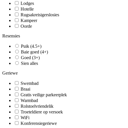
Lodges
Hotelle
Rugsakreisigerslosies
Kampeer
Oorde
Resensies
Puik (4.5+)
Baie goed (4+)
Goed (3+)
Sien alles
Geriewe
Swembad
Braai
Gratis veilige parkeerplek
Warmbad
Rolstoelvriendelik
Troeteldiere op versoek
WiFi
Konferensiegeriewe