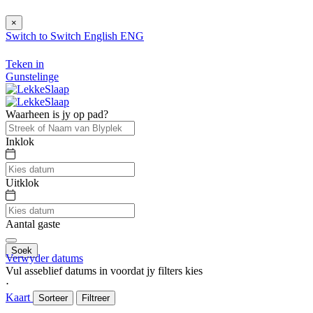
×
Switch to
Switch
English
ENG
Teken in
Gunstelinge
Waarheen is jy op pad?
Inklok
Uitklok
Aantal gaste
Soek
Verwyder datums
Vul asseblief datums in voordat jy filters kies
⋅
Kaart
Sorteer
Filtreer