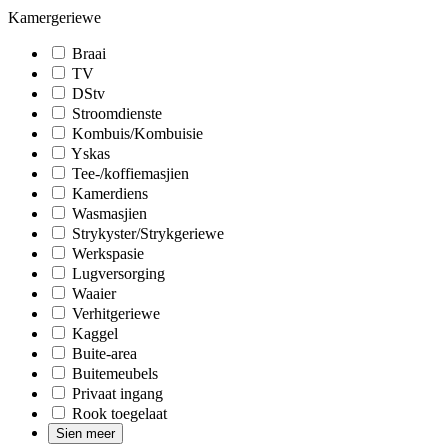
Kamergeriewe
Braai
TV
DStv
Stroomdienste
Kombuis/Kombuisie
Yskas
Tee-/koffiemasjien
Kamerdiens
Wasmasjien
Strykyster/Strykgeriewe
Werkspasie
Lugversorging
Waaier
Verhitgeriewe
Kaggel
Buite-area
Buitemeubels
Privaat ingang
Rook toegelaat
Sien meer