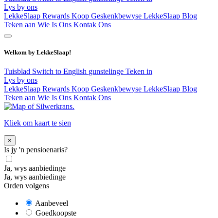
Lys by ons
LekkeSlaap Rewards
Koop Geskenkbewyse
LekkeSlaap Blog
Teken aan
Wie Is Ons
Kontak Ons
Welkom by LekkeSlaap!
Tuisblad
Switch to English
gunstelinge
Teken in
Lys by ons
LekkeSlaap Rewards
Koop Geskenkbewyse
LekkeSlaap Blog
Teken aan
Wie Is Ons
Kontak Ons
Kliek om kaart te sien
×
Is jy 'n pensioenaris?
Ja, wys aanbiedinge
Ja, wys aanbiedinge
Orden volgens
Aanbeveel
Goedkoopste