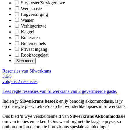
Strykyster/Strykgeriewe
Werkspasie
Lugversorging
Waaier
Verhitgeriewe
Kaggel
Buite-area
Buitemeubels
Privaat ingang
Rook toegelaat
Sien meer
Resensies van Silwerkrans
3.6/5
volgens
2 resensies
Lees regte resensies van Silwerkrans van 2 geverifieerde gaste.
Indien jy
Silwerkrans besoek
en jy benodig akkommodasie, is jy
op die regte plek. LekkeSlaap het wonderlike opsies in Silwerkrans.
Ons bied 'n wye verskeidenheid van
Silwerkrans Akkommodasie
om van te kies en te keur! Ons waarborg net die laagste pryse, so
onthou om jou oë oop te hou vir ons spesiale aanbiedinge!