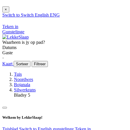
×
Switch to
Switch
English
ENG
Teken in
Gunstelinge
Waarheen is jy op pad?
Datums
Gaste
⋅
Kaart
Sorteer
Filtreer
Tuis
Noordwes
Bojanala
Silwerkrans
Bladsy 5
Welkom by LekkeSlaap!
Tuisblad
Switch to English
gunstelinge
Teken in