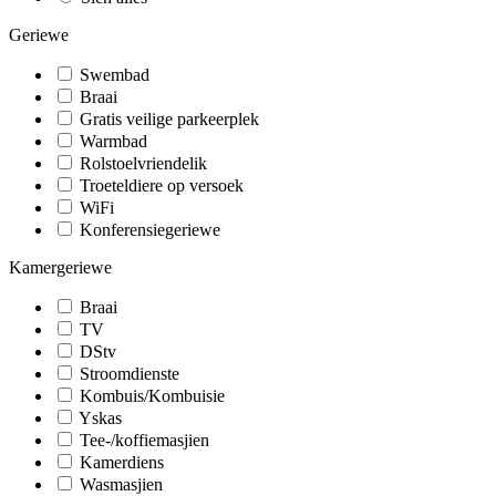
Geriewe
Swembad
Braai
Gratis veilige parkeerplek
Warmbad
Rolstoelvriendelik
Troeteldiere op versoek
WiFi
Konferensiegeriewe
Kamergeriewe
Braai
TV
DStv
Stroomdienste
Kombuis/Kombuisie
Yskas
Tee-/koffiemasjien
Kamerdiens
Wasmasjien