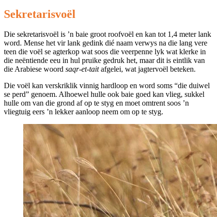
Sekretarisvoël
Die sekretarisvoël is ’n baie groot roofvoël en kan tot 1,4 meter lank
word. Mense het vir lank gedink dié naam verwys na die lang vere
teen die voël se agterkop wat soos die veerpenne lyk wat klerke in
die neëntiende eeu in hul pruike gedruk het, maar dit is eintlik van
die Arabiese woord
saqr-et-tait
afgelei, wat jagtervoël beteken.
Die voël kan verskriklik vinnig hardloop en word soms “die duiwel
se perd” genoem. Alhoewel hulle ook baie goed kan vlieg, sukkel
hulle om van die grond af op te styg en moet omtrent soos ’n
vliegtuig eers ’n lekker aanloop neem om op te styg.