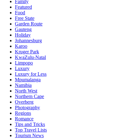
Family
Featured
Food
Free State
Garden Route
Gauteng
Holiday
Johannesburg
Karoo
Kruger Park
KwaZulu-Natal
Limpopo
Luxury
Luxury for Less
Mpumalanga
Namibia
North West
Northern Cape
Overberg
Photography
Regions
Romance
Tips and Tricks
Top Travel Lists
Tourism News