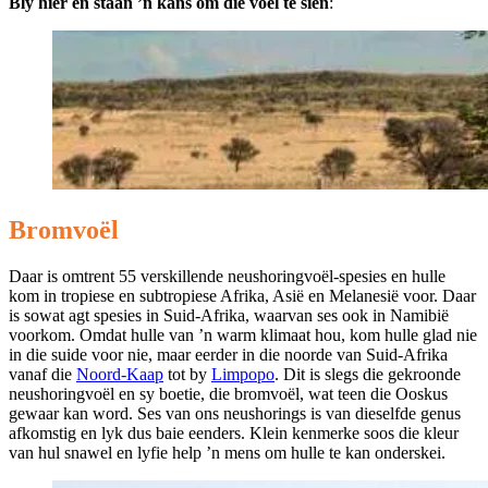
Bly hier en staan ’n kans om dié voël te sien
:
Bromvoël
Daar is omtrent 55 verskillende neushoringvoël-spesies en hulle
kom in tropiese en subtropiese Afrika, Asië en Melanesië voor. Daar
is sowat agt spesies in Suid-Afrika, waarvan ses ook in Namibië
voorkom. Omdat hulle van ’n warm klimaat hou, kom hulle glad nie
in die suide voor nie, maar eerder in die noorde van Suid-Afrika
vanaf die
Noord-Kaap
tot by
Limpopo
. Dit is slegs die gekroonde
neushoringvoël en sy boetie, die bromvoël, wat teen die Ooskus
gewaar kan word. Ses van ons neushorings is van dieselfde genus
afkomstig en lyk dus baie eenders. Klein kenmerke soos die kleur
van hul snawel en lyfie help ’n mens om hulle te kan onderskei.