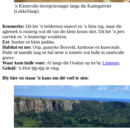
’n
Kleurvolle dwergvisvanger langs die Kariegarivier
(LekkeSlaap).
Kenmerke:
Dit het ’n helderrooi snawel en ’n blou rug, maar die
agternek is rooierig wat dit van die klein kroon skei. Dit het ’n pers
oorvlek en ’n bruinerige wenkbrou.
Eet
: Insekte en klein paddas.
Habitat en nes
: Oop, grasryke Bosveld, kusbosse en kuswoude.
Hulle sit taamlik laag en hul neste is tonnels wat hulle in sandwalle
grawe.
Waar kom hulle voor:
Al langs die Ooskus op tot by
Limpopo
.
Geluid
: ’n Hoë tjip-tjip in vlug.
Bly hier en staan ’n kans om dié voël te sien
: