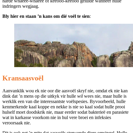
harde whaeee-whaeee of keeooo-keeooo geluide wanneer hulle
indringers wegjaag.
Bly hier en staan ’n kans om dié voël te sien
:
Kransaasvoël
Aanvanklik wou ek nie oor die aasvoël skryf nie, omdat ek nie kan
dink dat ’n mens op die uitkyk vir hulle
wil
wees nie, maar hulle is
werklik een van die interessantste voëlspesies. Byvoorbeeld, hulle
kenmerkende kaal koppe en nekke is nie so kaal sodat hulle prooi
hulself moet doodskrik nie, maar eerder sodat bakterieë en parasiete
wat in karkasse voorkom nie in hul vere broei en infeksies
veroorsaak nie.
Dit is ook net ’n mite dat aasvoëls sterwende diere omsingel. Hulle