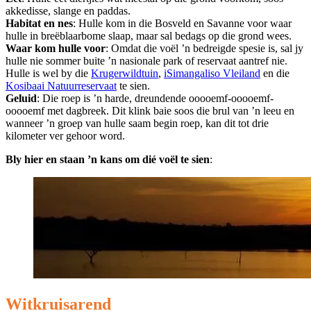
akkedisse, slange en paddas.
Habitat en nes
: Hulle kom in die Bosveld en Savanne voor waar
hulle in breëblaarbome slaap, maar sal bedags op die grond wees.
Waar kom hulle voor
: Omdat die voël ’n bedreigde spesie is, sal jy
hulle nie sommer buite ’n nasionale park of reservaat aantref nie.
Hulle is wel by die
Krugerwildtuin
,
iSimangaliso Vleiland
en die
Kosibaai Natuurreservaat
te sien.
Geluid
: Die roep is ’n harde, dreundende ooooemf-ooooemf-
ooooemf met dagbreek. Dit klink baie soos die brul van ’n leeu en
wanneer ’n groep van hulle saam begin roep, kan dit tot drie
kilometer ver gehoor word.
Bly hier en staan ’n kans om dié voël te sien
:
Witkruisarend