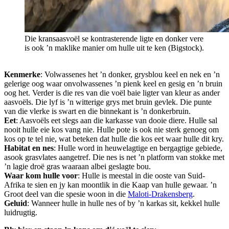
Die kransaasvoël se kontrasterende ligte en donker vere
is ook ’n maklike manier om hulle uit te ken (Bigstock).
Kenmerke
: Volwassenes het ’n donker, grysblou keel en nek en ’n
gelerige oog waar onvolwassenes ’n pienk keel en gesig en ’n bruin
oog het. Verder is die res van die voël baie ligter van kleur as ander
aasvoëls. Die lyf is ’n witterige grys met bruin gevlek. Die punte
van die vlerke is swart en die binnekant is ’n donkerbruin.
Eet
: Aasvoëls eet slegs aan die karkasse van dooie diere. Hulle sal
nooit hulle eie kos vang nie. Hulle pote is ook nie sterk genoeg om
kos op te tel nie, wat beteken dat hulle die kos eet waar hulle dit kry.
Habitat en nes
: Hulle word in heuwelagtige en bergagtige gebiede,
asook grasvlates aangetref. Die nes is net ’n platform van stokke met
’n lagie droë gras waaraan albei geslagte bou.
Waar kom hulle voor
: Hulle is meestal in die ooste van Suid-
Afrika te sien en jy kan moontlik in die Kaap van hulle gewaar. ’n
Groot deel van die spesie woon in die
Maloti-Drakensberg
.
Geluid
: Wanneer hulle in hulle nes of by ’n karkas sit, kekkel hulle
luidrugtig.