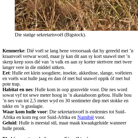
Die statige sekretarisvoël (Bigstock).
Kenmerke
: Dié voël se lang bene veroorsaak dat hy gereeld met ’n
kraanvoël verwar word, maar jy kan dit aan sy kort snawel met ’n
skerp keep soos dié van ’n valk en aan sy korter stertvere met twee
langer vere in die middel uitken.
Eet
: Hulle eet klein soogdiere, insekte, akkedisse, slange, voëleiers
en voëls wat hulle jaag en dan óf met hul snawel oppik óf met hul
pote trap.
Habitat en nes
: Hulle kom in oop grasvelde voor. Die nes word
sowat vyf tot sewe meter hoog in ’n akasiaboom gebou. Hulle bou
’n nes van tot 2,5 meter wyd en 30 sentimeter diep met stokke en
takke en ’n graslagie.
Waar kom hulle voor
: Die sekretarisvoël is endemies tot Suid-
Afrika en kom reg oor Suid-Afrika en
Namibië
voor.
Geluid
: Hulle is meestal stil, maar maak kwaakgeluide wanneer
hulle pronk.