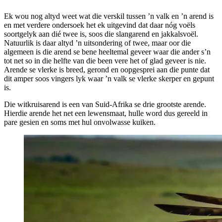
Ek wou nog altyd weet wat die verskil tussen ’n valk en ’n arend is
en met verdere ondersoek het ek uitgevind dat daar nóg voëls
soortgelyk aan dié twee is, soos die slangarend en jakkalsvoël.
Natuurlik is daar altyd ’n uitsondering of twee, maar oor die
algemeen is die arend se bene heeltemal geveer waar die ander s’n
tot net so in die helfte van die been vere het of glad geveer is nie.
Arende se vlerke is breed, gerond en oopgesprei aan die punte dat
dit amper soos vingers lyk waar ’n valk se vlerke skerper en gepunt
is.
Die witkruisarend is een van Suid-Afrika se drie grootste arende.
Hierdie arende het net een lewensmaat, hulle word dus gereeld in
pare gesien en soms met hul onvolwasse kuiken.