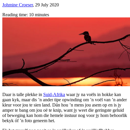
Johmine Croeser
,
29 July 2020
Reading time: 10 minutes
Daar is talle plekke in
Suid-Afrika
waar jy na voëls in hokke kan
gaan kyk, maar dis ’n ander tipe opwinding om ’n voël van ’n ander
kleur voor jou te sien land. Dán hou ’n mens jou asem op en is jy
amper te bang om jou oë te knip, want jy weet die geringste geluid
of beweging kan hom die hemele instuur nog voor jy hom behoorlik
bekyk óf ’n foto geneem het.