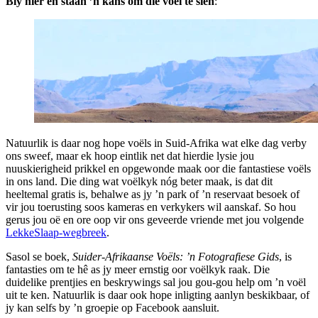
Bly hier en staan ’n kans om dié voël te sien
:
Natuurlik is daar nog hope voëls in Suid-Afrika wat elke dag verby
ons sweef, maar ek hoop eintlik net dat hierdie lysie jou
nuuskierigheid prikkel en opgewonde maak oor die fantastiese voëls
in ons land. Die ding wat voëlkyk nóg beter maak, is dat dit
heeltemal gratis is, behalwe as jy ’n park of ’n reservaat besoek of
vir jou toerusting soos kameras en verkykers wil aanskaf. So hou
gerus jou oë en ore oop vir ons geveerde vriende met jou volgende
LekkeSlaap-wegbreek
.
Sasol se boek,
Suider-Afrikaanse Voëls: ’n Fotografiese Gids
, is
fantasties om te hê as jy meer ernstig oor voëlkyk raak. Die
duidelike prentjies en beskrywings sal jou gou-gou help om ’n voël
uit te ken. Natuurlik is daar ook hope inligting aanlyn beskikbaar, of
jy kan selfs by ’n groepie op Facebook aansluit.