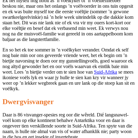
Ek het myself nog nooit as ’n voëlkyker of ’n voëllieflhebber
beskou nie, maar ons het onlangs ’n voëlvoerder in ons tuin opgesit
en ek was buite myself toe die eerste voëltjie (sommer ’n gewone
swartkeelgeelvinkie) ná ’n hele week uiteindelik op die dakkie kom
staan het. Dit was nie lank nie of ek vra vir my ouers kort-kort oor
elke voëltjie en besef dat ek verbasend min weet. Ek verwys nou
nog na die muisvoël-familie wat gereeld in ons aartappelboom kom
baljaar as die langstertfamilie.
En so het ek toe sommer in ’n voëlkyker verander. Omdat ek self
nog baie min oor ons geveerde vriende weet, het ek begin om ’n
bietjie navorsing te doen oor my gunstellingvoëls, goed waaroor ek
nog altyd gewonder het en oor voëls waarvan ek eintlik baie min
weet. Lees ’n bietjie verder om te sien hoe van
Suid-Afrika
se mees
ikoniese voëls lyk en waar jy hulle te sien kan kry vir wanneer jy
weer op ’n lekker wegbreek gaan en ure lank op die stoep kan sit en
voëlkyk.
Dwergvisvanger
Daar is 86 visvanger-spesies reg oor die wêreld. Dié langsnawel-
voël kom op elke kontinent behalwe Antarktika voor en daar is
ongeveer tien verskillende soorte in Suid-Afrika. Ten spyte van die
naam, is hulle nie almal van vis of water afhanklik nie; party woon
in die bos en eet insekte of invertebrate.