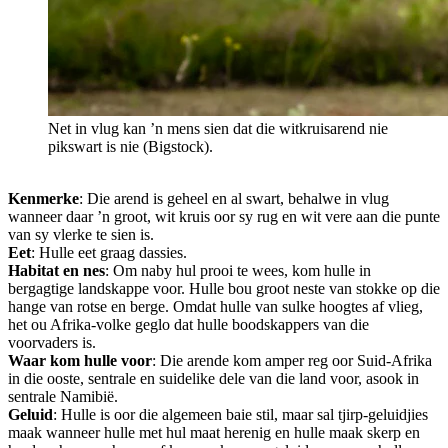
Net in vlug kan ’n mens sien dat die witkruisarend nie
pikswart is nie (Bigstock).
Kenmerke
: Die arend is geheel en al swart, behalwe in vlug
wanneer daar ’n groot, wit kruis oor sy rug en wit vere aan die punte
van sy vlerke te sien is.
Eet
: Hulle eet graag dassies.
Habitat en nes
: Om naby hul prooi te wees, kom hulle in
bergagtige landskappe voor. Hulle bou groot neste van stokke op die
hange van rotse en berge. Omdat hulle van sulke hoogtes af vlieg,
het ou Afrika-volke geglo dat hulle boodskappers van die
voorvaders is.
Waar kom hulle voor
: Die arende kom amper reg oor Suid-Afrika
in die ooste, sentrale en suidelike dele van die land voor, asook in
sentrale Namibië.
Geluid
: Hulle is oor die algemeen baie stil, maar sal tjirp-geluidjies
maak wanneer hulle met hul maat herenig en hulle maak skerp en