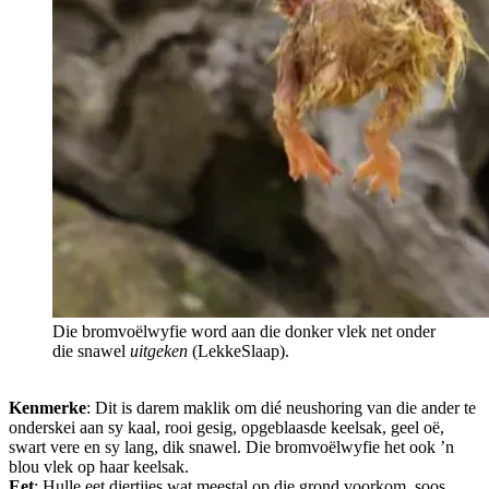
Die bromvoëlwyfie word aan die donker vlek net onder
die snawel
uitgeken
(LekkeSlaap).
Kenmerke
: Dit is darem maklik om dié neushoring van die ander te
onderskei aan sy kaal, rooi gesig, opgeblaasde keelsak, geel oë,
swart vere en sy lang, dik snawel. Die bromvoëlwyfie het ook ’n
blou vlek op haar keelsak.
Eet
: Hulle eet diertjies wat meestal op die grond voorkom, soos