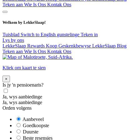
Teken aan
Wie Is Ons
Kontak Ons
Welkom by LekkeSlaap!
Tuisblad
Switch to English
gunstelinge
Teken in
Lys by ons
LekkeSlaap Rewards
Koop Geskenkbewyse
LekkeSlaap Blog
Teken aan
Wie Is Ons
Kontak Ons
Kliek om kaart te sien
×
Is jy 'n pensioenaris?
Ja, wys aanbiedinge
Ja, wys aanbiedinge
Orden volgens
Aanbeveel
Goedkoopste
Duurste
Beste resensies