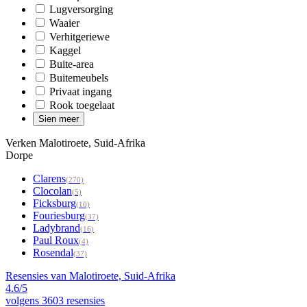
Lugversorging
Waaier
Verhitgeriewe
Kaggel
Buite-area
Buitemeubels
Privaat ingang
Rook toegelaat
Sien meer
Verken Malotiroete, Suid-Afrika
Dorpe
Clarens
(270)
Clocolan
(5)
Ficksburg
(10)
Fouriesburg
(37)
Ladybrand
(16)
Paul Roux
(4)
Rosendal
(37)
Resensies van Malotiroete, Suid-Afrika
4.6/5
volgens
3603 resensies