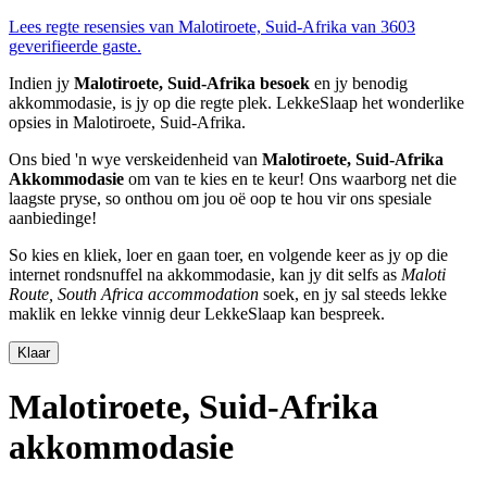
Lees regte resensies van Malotiroete, Suid-Afrika van 3603
geverifieerde gaste.
Indien jy
Malotiroete, Suid-Afrika besoek
en jy benodig
akkommodasie, is jy op die regte plek. LekkeSlaap het wonderlike
opsies in Malotiroete, Suid-Afrika.
Ons bied 'n wye verskeidenheid van
Malotiroete, Suid-Afrika
Akkommodasie
om van te kies en te keur! Ons waarborg net die
laagste pryse, so onthou om jou oë oop te hou vir ons spesiale
aanbiedinge!
So kies en kliek, loer en gaan toer, en volgende keer as jy op die
internet rondsnuffel na akkommodasie, kan jy dit selfs as
Maloti
Route, South Africa accommodation
soek, en jy sal steeds lekke
maklik en lekke vinnig deur LekkeSlaap kan bespreek.
Klaar
Malotiroete, Suid-Afrika
akkommodasie