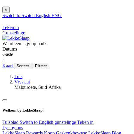
×
Switch to
Switch
English
ENG
Teken in
Gunstelinge
Waarheen is jy op pad?
Datums
Gaste
⋅
Kaart
Sorteer
Filtreer
Tuis
Vrystaat
Malotiroete, Suid-Afrika
Welkom by LekkeSlaap!
Tuisblad
Switch to English
gunstelinge
Teken in
Lys by ons
LekkeSlaap Rewards
Koop Geskenkbewyse
LekkeSlaap Blog