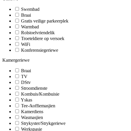
Swembad
Braai
Gratis veilige parkeerplek
Warmbad
Rolstoelvriendelik
Troeteldiere op versoek
WiFi
Konferensiegeriewe
Kamergeriewe
Braai
TV
DStv
Stroomdienste
Kombuis/Kombuisie
Yskas
Tee-/koffiemasjien
Kamerdiens
Wasmasjien
Strykyster/Strykgeriewe
Werkspasie