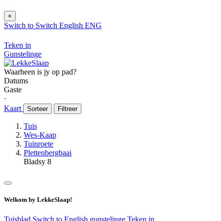
×
Switch to
Switch
English
ENG
Teken in
Gunstelinge
Waarheen is jy op pad?
Datums
Gaste
⋅
Kaart
Sorteer
Filtreer
Tuis
Wes-Kaap
Tuinroete
Plettenbergbaai
Bladsy 8
Welkom by LekkeSlaap!
Tuisblad
Switch to English
gunstelinge
Teken in