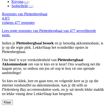
Knysna
(624)
Sedgefield
(172)
Resensies van Plettenbergbaai
4.8/5
volgens
477 resensies
Lees regte resensies van Plettenbergbaai van 477 geverifieerde
gaste.
Indien jy
Plettenbergbaai besoek
en jy benodig akkommodasie, is
jy op die regte plek. LekkeSlaap het wonderlike opsies in
Plettenbergbaai.
Ons bied 'n wye verskeidenheid van
Plettenbergbaai
Akkommodasie
om van te kies en te keur! Ons waarborg net die
laagste pryse, so onthou om jou oë oop te hou vir ons spesiale
aanbiedinge!
So kies en kliek, loer en gaan toer, en volgende keer as jy op die
internet rondsnuffel na akkommodasie, kan jy dit selfs as
Plettenberg Bay accommodation
soek, en jy sal steeds lekke maklik
en lekke vinnig deur LekkeSlaap kan bespreek.
Klaar