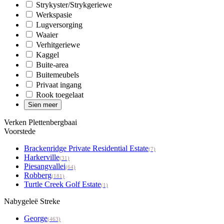
Strykyster/Strykgeriewe
Werkspasie
Lugversorging
Waaier
Verhitgeriewe
Kaggel
Buite-area
Buitemeubels
Privaat ingang
Rook toegelaat
Sien meer
Verken Plettenbergbaai
Voorstede
Brackenridge Private Residential Estate
(7)
Harkerville
(31)
Piesangvallei
(64)
Robberg
(181)
Turtle Creek Golf Estate
(1)
Nabygeleë Streke
George
(463)