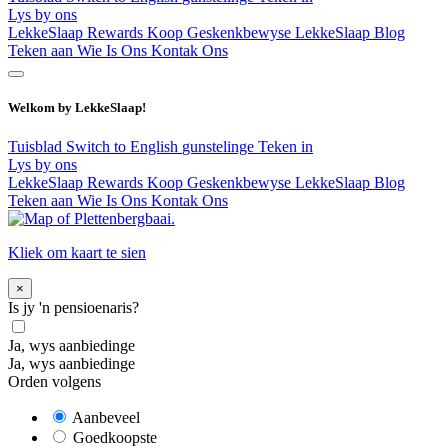
Lys by ons
LekkeSlaap Rewards
Koop Geskenkbewyse
LekkeSlaap Blog
Teken aan
Wie Is Ons
Kontak Ons
Welkom by LekkeSlaap!
Tuisblad
Switch to English
gunstelinge
Teken in
Lys by ons
LekkeSlaap Rewards
Koop Geskenkbewyse
LekkeSlaap Blog
Teken aan
Wie Is Ons
Kontak Ons
Kliek om kaart te sien
×
Is jy 'n pensioenaris?
Ja, wys aanbiedinge
Ja, wys aanbiedinge
Orden volgens
Aanbeveel
Goedkoopste