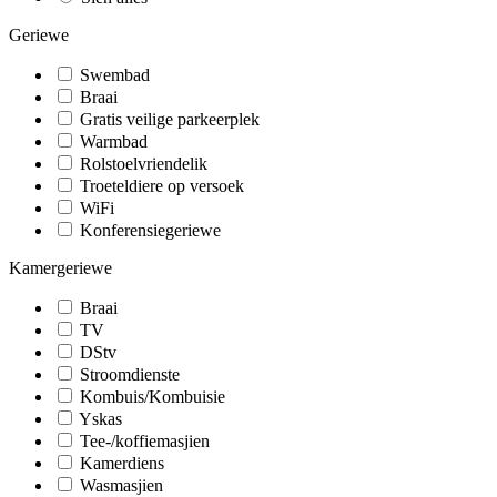
Geriewe
Swembad
Braai
Gratis veilige parkeerplek
Warmbad
Rolstoelvriendelik
Troeteldiere op versoek
WiFi
Konferensiegeriewe
Kamergeriewe
Braai
TV
DStv
Stroomdienste
Kombuis/Kombuisie
Yskas
Tee-/koffiemasjien
Kamerdiens
Wasmasjien